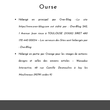
Ourse
Hébergé en principal par Over-Blog --
Le site
https://www.over-blog.com est édité par : OverBlog SAS,
1 Avenue Jean rieux à TOULOUSE (31500) SIRET 480
170 440 00034 --
Les serveurs des Sites sont hébergés par
: OverBlog
Hébergé en partie par Orange pour les images de certains
designs et celles des anciens articles --
Wanadoo
Interactive, 48 rue Camille Desmoulins à Issy les
Moulineaux (92791 cedex 9)