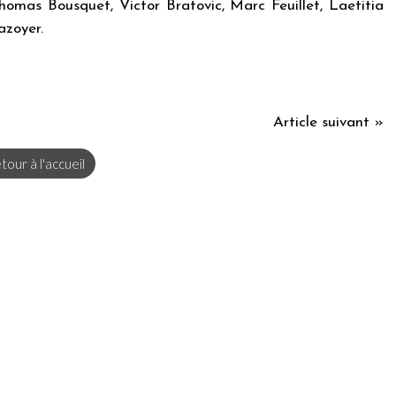
omas Bousquet, Victor Bratovic, Marc Feuillet, Laetitia
zoyer.
Article suivant »
tour à l'accueil