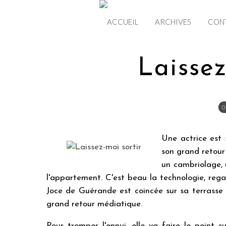
ACCUEIL
ARCHIVES
CON
Laissez
0
Une actrice est 
son grand retour 
un cambriolage, 
l'appartement. C'est beau la technologie, reg
Joce de Guérande est coincée sur sa terrasse a
grand retour médiatique.
Pour tromper l'ennui, elle va faire le point s