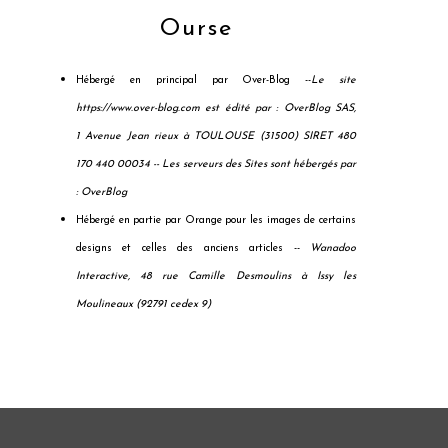
Ourse
Hébergé en principal par Over-Blog --
Le site
https://www.over-blog.com est édité par : OverBlog SAS,
1 Avenue Jean rieux à TOULOUSE (31500) SIRET 480
170 440 00034 --
Les serveurs des Sites sont hébergés par
: OverBlog
Hébergé en partie par Orange pour les images de certains
designs et celles des anciens articles --
Wanadoo
Interactive, 48 rue Camille Desmoulins à Issy les
Moulineaux (92791 cedex 9)