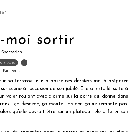
TACT
-moi sortir
Spectacles
6.10.2010
…
Par Denis
sur sa terrasse, elle a passé ces derniers moi à préparer
sur scène à l'occasion de son jubilé. Elle a installé, suite à
un volet roulant avec alarme sur la porte qui donne dans
ardez : ça descend, ça monte... ah non ça ne remonte pas.
lors qu'elle devrait être sur un plateau télé à fêter son
ur sa vie, remonter dans le passer et exorciser les vieux