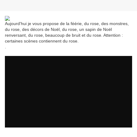
Aujourd'hui je vous propose de la féérie, du rose, des monstres,
du rose, des décors de Noël, du rose, un sapin de Noël
renversant, du rose, beaucoup de bruit et du rose. Attention :
certaines scènes contiennent du rose.
.
.