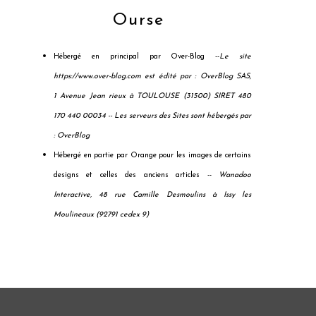
Ourse
Hébergé en principal par Over-Blog --
Le site
https://www.over-blog.com est édité par : OverBlog SAS,
1 Avenue Jean rieux à TOULOUSE (31500) SIRET 480
170 440 00034 --
Les serveurs des Sites sont hébergés par
: OverBlog
Hébergé en partie par Orange pour les images de certains
designs et celles des anciens articles --
Wanadoo
Interactive, 48 rue Camille Desmoulins à Issy les
Moulineaux (92791 cedex 9)