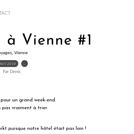
TACT
 à Vienne #1
oyages
Vienne
,
8.07.2018
…
Par Denis
ne pour un grand week-end.
s pas vraiment à trier.
kt puisque notre hôtel était pas loin !