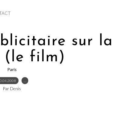
TACT
blicitaire sur la
 (le film)
Paris
0.04.2008
…
Par Denis