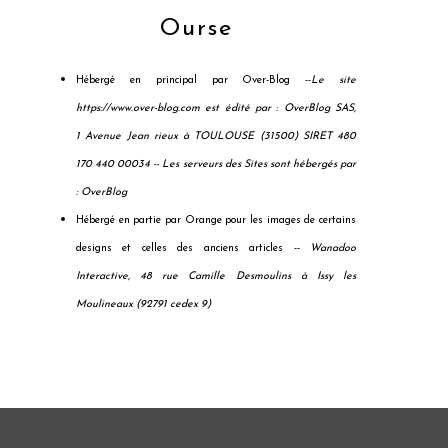
Ourse
Hébergé en principal par Over-Blog --
Le site
https://www.over-blog.com est édité par : OverBlog SAS,
1 Avenue Jean rieux à TOULOUSE (31500) SIRET 480
170 440 00034 --
Les serveurs des Sites sont hébergés par
: OverBlog
Hébergé en partie par Orange pour les images de certains
designs et celles des anciens articles --
Wanadoo
Interactive, 48 rue Camille Desmoulins à Issy les
Moulineaux (92791 cedex 9)