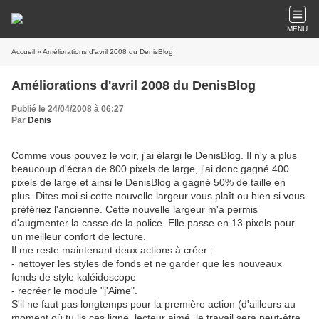
MENU
Accueil
» Améliorations d'avril 2008 du DenisBlog
Améliorations d'avril 2008 du DenisBlog
Publié le 24/04/2008 à 06:27
Par
Denis
Comme vous pouvez le voir, j'ai élargi le DenisBlog. Il n'y a plus
beaucoup d'écran de 800 pixels de large, j'ai donc gagné 400
pixels de large et ainsi le DenisBlog a gagné 50% de taille en
plus. Dites moi si cette nouvelle largeur vous plaît ou bien si vous
préfériez l'ancienne. Cette nouvelle largeur m'a permis
d'augmenter la casse de la police. Elle passe en 13 pixels pour
un meilleur confort de lecture.
Il me reste maintenant deux actions à créer :
- nettoyer les styles de fonds et ne garder que les nouveaux
fonds de style kaléidoscope
- recréer le module "j'Aime".
S'il ne faut pas longtemps pour la première action (d'ailleurs au
moment où tu lis ces ligne, lecteur aimé, le travail sera peut-être