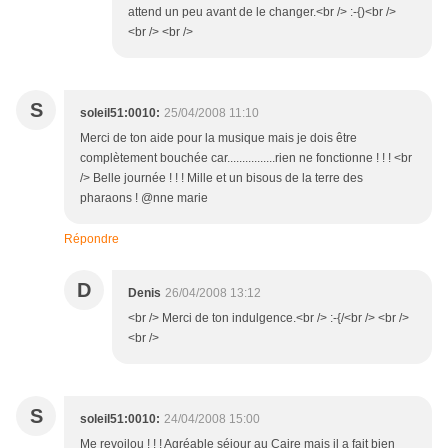
attend un peu avant de le changer.<br /> :-{)<br />
<br /> <br />
S
soleil51:0010:
25/04/2008 11:10
Merci de ton aide pour la musique mais je dois être
complètement bouchée car................rien ne fonctionne ! ! ! <br
/> Belle journée ! ! ! Mille et un bisous de la terre des
pharaons ! @nne marie
Répondre
D
Denis
26/04/2008 13:12
<br /> Merci de ton indulgence.<br /> :-{/<br /> <br />
<br />
S
soleil51:0010:
24/04/2008 15:00
Me revoilou ! ! ! Agréable séjour au Caire mais il a fait bien