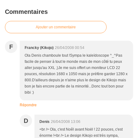
Commentaires
Ajouter un commentaire
F
Francky (Kikojo)
26/04/2008 00:54
Ola Denis chamboule tout !Sympa le kaleïdoscope ^_^Pas
facile de penser à tout le monde mais de mon côté tu peux
aller jusqu'au XXL ;)Je me suis offert un moniteur LCD 22
pouces, résolution 1680 x 1050 mais je préfère garder 1280 x
800.D'ailleurs depuis je n'aime plus le design de Kikojo mais
bon je fais encore partie de la minorité...Donc tout bon pour
bibi :)
Répondre
D
Denis
26/04/2008 13:06
<br /> Ola, c'est Noêl avant Noël ! 22 pouces, c'est
énorme !<br /> Le design Kikojo est très sympa,