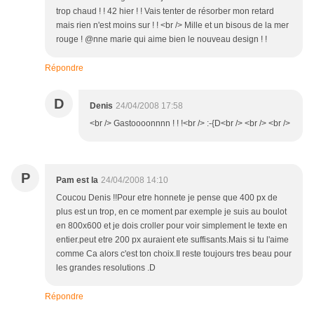
trop chaud ! ! 42 hier ! ! Vais tenter de résorber mon retard
mais rien n'est moins sur ! ! <br /> Mille et un bisous de la mer
rouge ! @nne marie qui aime bien le nouveau design ! !
Répondre
D
Denis
24/04/2008 17:58
<br /> Gastoooonnnn ! ! !<br /> :-{D<br /> <br /> <br />
P
Pam est la
24/04/2008 14:10
Coucou Denis !!Pour etre honnete je pense que 400 px de
plus est un trop, en ce moment par exemple je suis au boulot
en 800x600 et je dois croller pour voir simplement le texte en
entier.peut etre 200 px auraient ete suffisants.Mais si tu l'aime
comme Ca alors c'est ton choix.Il reste toujours tres beau pour
les grandes resolutions .D
Répondre