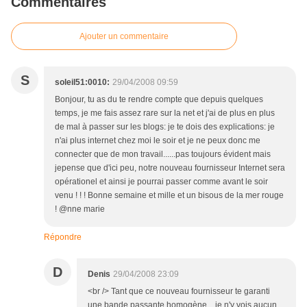
Commentaires
Ajouter un commentaire
S
soleil51:0010:
29/04/2008 09:59
Bonjour, tu as du te rendre compte que depuis quelques
temps, je me fais assez rare sur la net et j'ai de plus en plus
de mal à passer sur les blogs: je te dois des explications: je
n'ai plus internet chez moi le soir et je ne peux donc me
connecter que de mon travail......pas toujours évident mais
jepense que d'ici peu, notre nouveau fournisseur Internet sera
opérationel et ainsi je pourrai passer comme avant le soir
venu ! ! ! Bonne semaine et mille et un bisous de la mer rouge
! @nne marie
Répondre
D
Denis
29/04/2008 23:09
<br /> Tant que ce nouveau fournisseur te garanti
une bande passante homogène... je n'y vois aucun