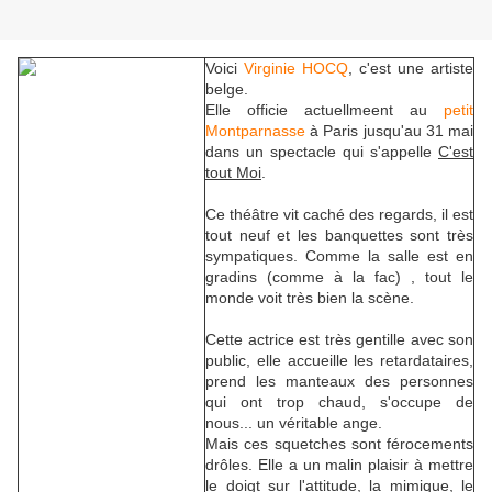
Voici
Virginie HOCQ
, c'est une artiste
belge.
Elle officie actuellmeent au
petit
Montparnasse
à Paris jusqu'au 31 mai
dans un spectacle qui s'appelle
C'est
tout Moi
.
Ce théâtre vit caché des regards, il est
tout neuf et les banquettes sont très
sympatiques. Comme la salle est en
gradins (comme à la fac) , tout le
monde voit très bien la scène.
Cette actrice est très gentille avec son
public, elle accueille les retardataires,
prend les manteaux des personnes
qui ont trop chaud, s'occupe de
nous... un véritable ange.
Mais ces squetches sont férocements
drôles. Elle a un malin plaisir à mettre
le doigt sur l'attitude, la mimique, le