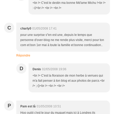
<br /> C'est le destin ma bonne Md'ame Michu !<br />
:-{/<br /> <br /> <br />
C
charly0
01/05/2008 17:41
pour une surprise s"en est une, depuis le temps que
personne d'over-blog ne me rende plus visite, merci pour ton
com et bon 1er mai à toute la famille et bonne continuation..
Répondre
D
Denis
02/05/2008 19:06
<br /> C'est la floraison de mon herbe à verrues qui
m'a fait penser à ton blog et aux photos de parcs.<br
/> ;-{)<br /> <br /> <br />
P
Pam est là
01/05/2008 10:51
Hoo ouiiii c'est le jour du muguet mais ici à Londres ils