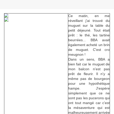
Ce matin, en me
réveillant j'ai trouvé du
muguet sur la table du
petit déjeuné. Tout était
prêt : le thé, les tartine
beurrées... BBA avait
également acheté un brin
de muguet. C'est cro
meugnon !
Dans un sens, BBA a
bien fait car le muguet de
mon balcon n'est pas
prêt de fleurir. Il n'y a
même pas de bourgeon
pour une hypothétique
hampe. J'espère
simplement que ce ne
sont pas les pucerons qui
ont tout mangé car c'est
la mésaventure qui est
malheureusement arrivée