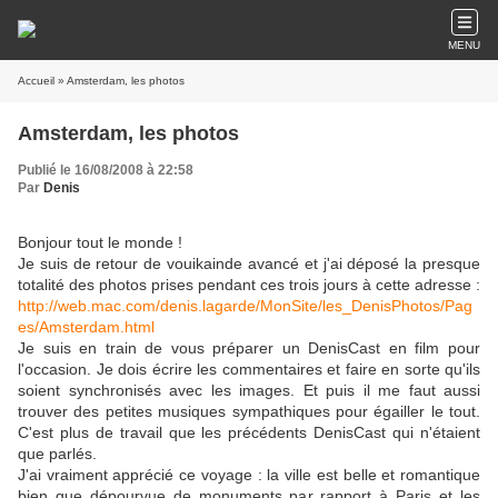
MENU
Accueil
» Amsterdam, les photos
Amsterdam, les photos
Publié le 16/08/2008 à 22:58
Par
Denis
Bonjour tout le monde !
Je suis de retour de vouikainde avancé et j'ai déposé la presque
totalité des photos prises pendant ces trois jours à cette adresse :
http://web.mac.com/denis.lagarde/MonSite/les_DenisPhotos/Pag
es/Amsterdam.html
Je suis en train de vous préparer un DenisCast en film pour
l'occasion. Je dois écrire les commentaires et faire en sorte qu'ils
soient synchronisés avec les images. Et puis il me faut aussi
trouver des petites musiques sympathiques pour égailler le tout.
C'est plus de travail que les précédents DenisCast qui n'étaient
que parlés.
J'ai vraiment apprécié ce voyage : la ville est belle et romantique
bien que dépourvue de monuments par rapport à Paris et les