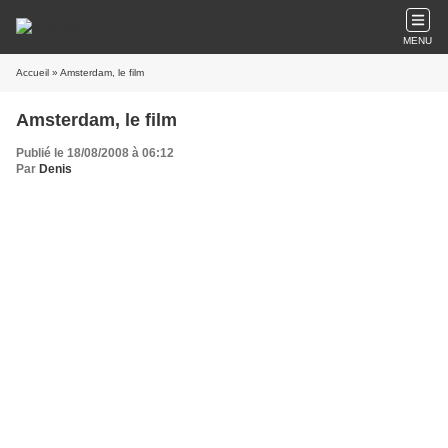
MENU
Accueil
» Amsterdam, le film
Amsterdam, le film
Publié le 18/08/2008 à 06:12
Par
Denis