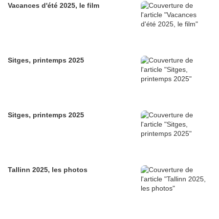
Vacances d'été 2025, le film
Sitges, printemps 2025
Sitges, printemps 2025
Tallinn 2025, les photos