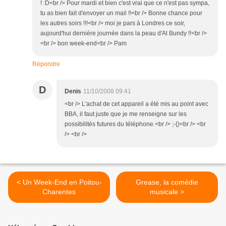
! :D<br /> Pour mardi et bien c'est vrai que ce n'est pas sympa,
tu as bien fait d'envoyer un mail !!<br /> Bonne chance pour
les autres soirs !!!<br /> moi je pars à Londres ce soir,
aujourd'hui dernière journée dans la peau d'Al Bundy !!<br />
<br /> bon week-end<br /> Pam
Répondre
D
Denis
11/10/2008 09:41
<br /> L'achat de cet appareil a été mis au point avec
BBA, il faut juste que je me renseigne sur les
possibilités futures du téléphone.<br /> ;-{)<br /> <br
/> <br />
< Un Week-End en Poitou-
Grease, la comédie
Charentes
musicale >