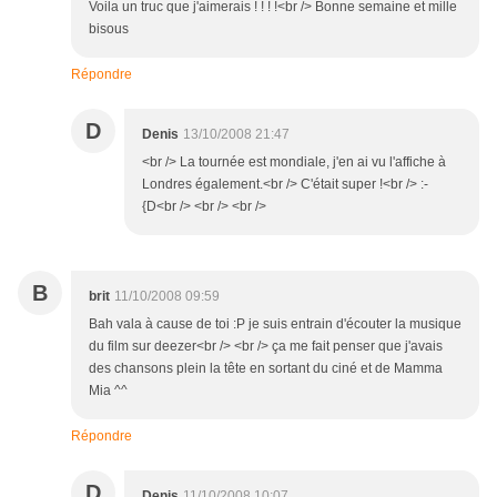
Voila un truc que j'aimerais ! ! ! !<br /> Bonne semaine et mille
bisous
Répondre
D
Denis
13/10/2008 21:47
<br /> La tournée est mondiale, j'en ai vu l'affiche à
Londres également.<br /> C'était super !<br /> :-
{D<br /> <br /> <br />
B
brit
11/10/2008 09:59
Bah vala à cause de toi :P je suis entrain d'écouter la musique
du film sur deezer<br /> <br /> ça me fait penser que j'avais
des chansons plein la tête en sortant du ciné et de Mamma
Mia ^^
Répondre
D
Denis
11/10/2008 10:07