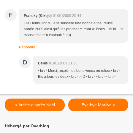
F
Francky (Kikojo)
01/01/2009 20:44
Ola Denis !<br /> Je te souhaite une bonne et heureuse
année 2009 ainsi qu'à tes proches ^_^<br /> Bises ... hi hi ... ta
moustache m'a chatouillé ;o))
Répondre
D
Denis
01/01/2009 21:23
<br /> Merci, reçoit mes bons voeux en retour.<br />
Bis à tous les deux.<br /> :-{D <br /> <br /> <br />
< Article d'après Noël
Bye bye Marilyn >
Hébergé par Overblog