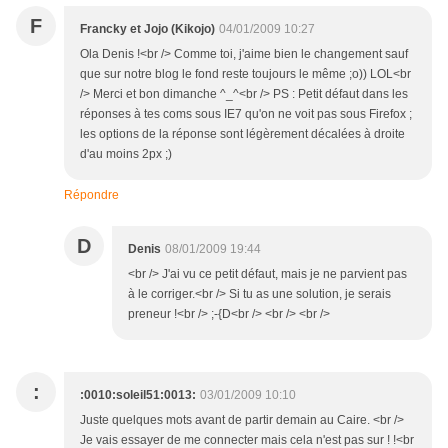
F
Francky et Jojo (Kikojo)
04/01/2009 10:27
Ola Denis !<br /> Comme toi, j'aime bien le changement sauf
que sur notre blog le fond reste toujours le même ;o)) LOL<br
/> Merci et bon dimanche ^_^<br /> PS : Petit défaut dans les
réponses à tes coms sous IE7 qu'on ne voit pas sous Firefox ;
les options de la réponse sont légèrement décalées à droite
d'au moins 2px ;)
Répondre
D
Denis
08/01/2009 19:44
<br /> J'ai vu ce petit défaut, mais je ne parvient pas
à le corriger.<br /> Si tu as une solution, je serais
preneur !<br /> ;-{D<br /> <br /> <br />
:
:0010:soleil51:0013:
03/01/2009 10:10
Juste quelques mots avant de partir demain au Caire. <br />
Je vais essayer de me connecter mais cela n'est pas sur ! !<br