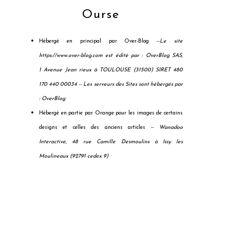
Ourse
Hébergé en principal par Over-Blog --
Le site
https://www.over-blog.com est édité par : OverBlog SAS,
1 Avenue Jean rieux à TOULOUSE (31500) SIRET 480
170 440 00034 --
Les serveurs des Sites sont hébergés par
: OverBlog
Hébergé en partie par Orange pour les images de certains
designs et celles des anciens articles --
Wanadoo
Interactive, 48 rue Camille Desmoulins à Issy les
Moulineaux (92791 cedex 9)