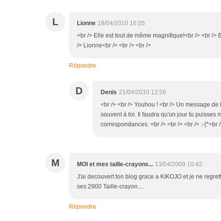
L
Lionne
18/04/2010 16:05
<br /> Elle est tout de même magnifique!<br /> <br />
/> Lionne<br /> <br /> <br />
Répondre
D
Denis
21/04/2010 12:56
<br /> <br /> Youhou ! <br /> Un message de L
souvent à toi. Il faudra qu'un jour tu puisse
correspondances. <br /> <br /> <br /> :-{*<br /
M
MOI et mes taille-crayons...
13/04/2009 10:42
J'ai decouvert ton blog grace a KIKOJO et je ne regrette
ses 2900 Taille-crayon....
Répondre