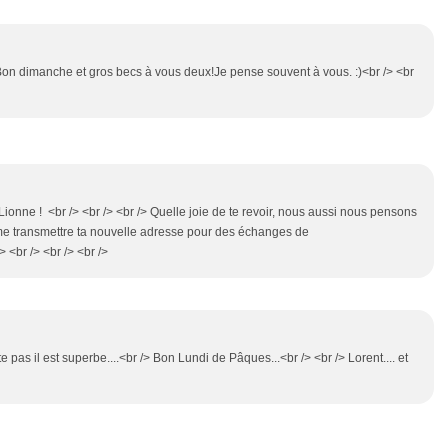
 Bon dimanche et gros becs à vous deux!Je pense souvent à vous. :)<br /> <br
ionne ! <br /> <br /> <br /> Quelle joie de te revoir, nous aussi nous pensons
s me transmettre ta nouvelle adresse pour des échanges de
> <br /> <br /> <br />
 pas il est superbe....<br /> Bon Lundi de Pâques...<br /> <br /> Lorent.... et