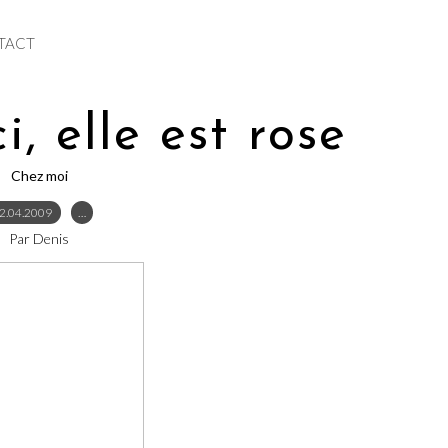
TACT
i, elle est rose
Chez moi
2.04.2009
…
Par Denis