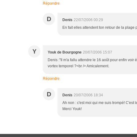
Répondre
D
Denis
22/07/2006 00:29
En fait elles attendent ton retour de la plage 
Y
Youk de Bourgogne
20/07/2006 15:07
Denis :"Il m'a fallu attendre le 16 août pour enfin voir 
vortex temporel ?<br /> Amicalement.
Répondre
D
Denis
20/07/2006 18:34
Ah non : c'est moi qui me suis trompé! C'est le 
Merci Youk!