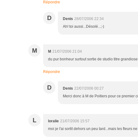
Répondre
D
Denis
28/07/2006 22:34
Ah! toi aussi...Désolé...;-)
M
M
21/07/2006 21:04
du pur bonheur surtout sortie de studio titre grandiose 
Répondre
D
Denis
22/07/2006 00:27
Merci donc à M de Poitiers pour ce premier co
L
loralie
21/07/2006 15:57
moi je l'ai sortit dehors un peu tard...mais les fleurs ne