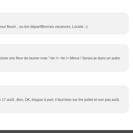
pour fleurir... ou ton départ!Bonnes vacances, Loralie ;-)
éclore une fleur de laurier rose."<br /> <br /> Mince ! Serais-je dans un autre
17 août...Bon, OK, blague à part, il faut bien sur lire juillet et non pas août.