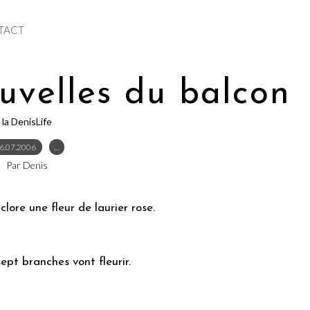
TACT
velles du balcon
la DenisLife
6.07.2006
…
Par Denis
clore une fleur de laurier rose.
ept branches vont fleurir.