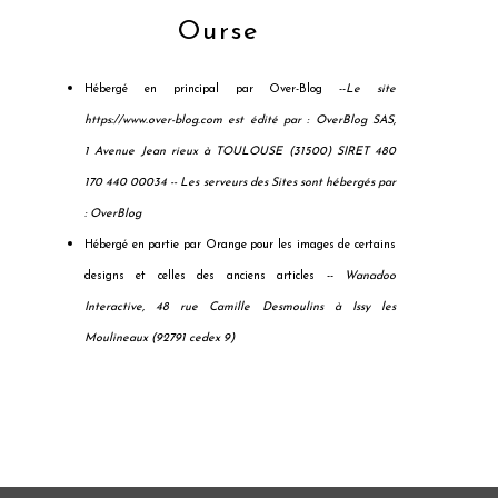
Ourse
Hébergé en principal par Over-Blog --
Le site
https://www.over-blog.com est édité par : OverBlog SAS,
1 Avenue Jean rieux à TOULOUSE (31500) SIRET 480
170 440 00034 --
Les serveurs des Sites sont hébergés par
: OverBlog
Hébergé en partie par Orange pour les images de certains
designs et celles des anciens articles --
Wanadoo
Interactive, 48 rue Camille Desmoulins à Issy les
Moulineaux (92791 cedex 9)