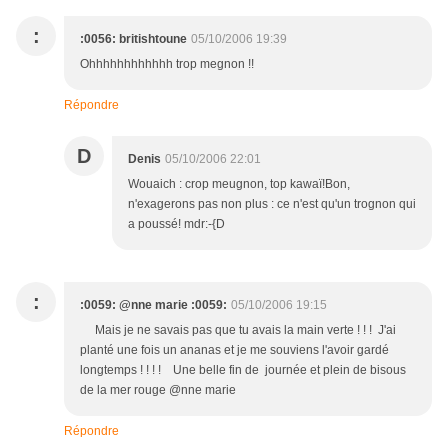
:
:0056: britishtoune
05/10/2006 19:39
Ohhhhhhhhhhhh trop megnon !!
Répondre
D
Denis
05/10/2006 22:01
Wouaich : crop meugnon, top kawaï!Bon,
n'exagerons pas non plus : ce n'est qu'un trognon qui
a poussé! mdr:-{D
:
:0059: @nne marie :0059:
05/10/2006 19:15
Mais je ne savais pas que tu avais la main verte ! ! ! J'ai
planté une fois un ananas et je me souviens l'avoir gardé
longtemps ! ! ! ! Une belle fin de journée et plein de bisous
de la mer rouge @nne marie
Répondre