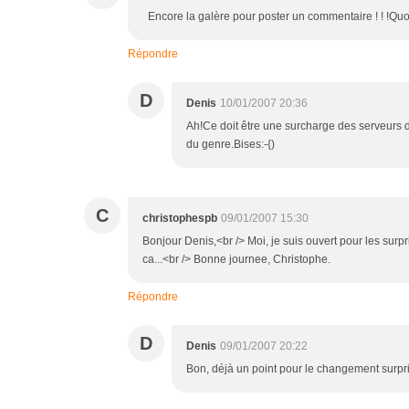
Encore la galère pour poster un commentaire ! ! !
Répondre
D
Denis
10/01/2007 20:36
Ah!Ce doit être une surcharge des serveurs de
du genre.Bises:-{)
C
christophespb
09/01/2007 15:30
Bonjour Denis,<br /> Moi, je suis ouvert pour les surpri
ca...<br /> Bonne journee, Christophe.
Répondre
D
Denis
09/01/2007 20:22
Bon, déjà un point pour le changement surpr