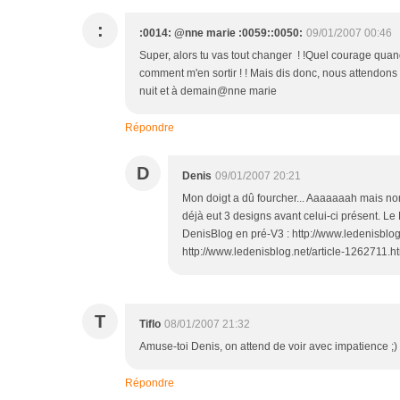
:
:0014: @nne marie :0059::0050:
09/01/2007 00:46
Super, alors tu vas tout changer ! !Quel courage quand
comment m'en sortir ! ! Mais dis donc, nous attendons
nuit et à demain@nne marie
Répondre
D
Denis
09/01/2007 20:21
Mon doigt a dû fourcher... Aaaaaaah mais non :
déjà eut 3 designs avant celui-ci présent. Le
DenisBlog en pré-V3 : http://www.ledenisblog
http://www.ledenisblog.net/article-1262711.ht
T
Tiflo
08/01/2007 21:32
Amuse-toi Denis, on attend de voir avec impatience ;)
Répondre