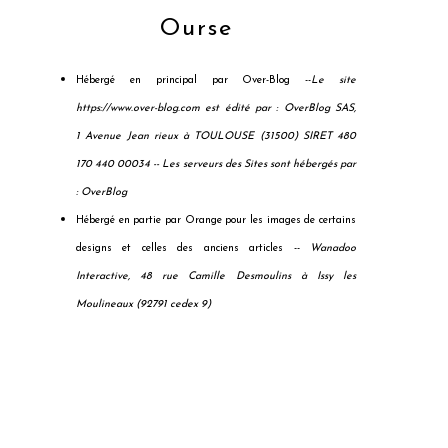
Ourse
Hébergé en principal par Over-Blog --
Le site
https://www.over-blog.com est édité par : OverBlog SAS,
1 Avenue Jean rieux à TOULOUSE (31500) SIRET 480
170 440 00034 --
Les serveurs des Sites sont hébergés par
: OverBlog
Hébergé en partie par Orange pour les images de certains
designs et celles des anciens articles --
Wanadoo
Interactive, 48 rue Camille Desmoulins à Issy les
Moulineaux (92791 cedex 9)