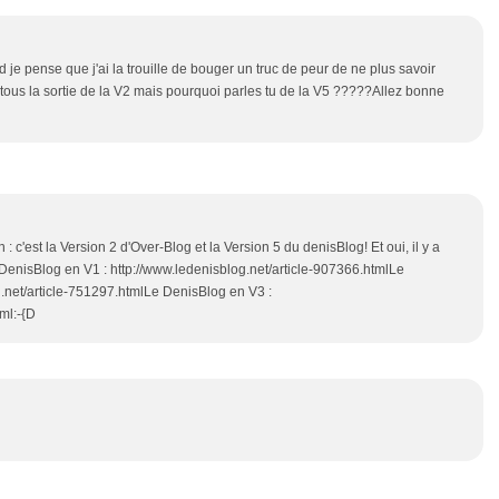
 je pense que j'ai la trouille de bouger un truc de peur de ne plus savoir
 tous la sortie de la V2 mais pourquoi parles tu de la V5 ?????Allez bonne
 c'est la Version 2 d'Over-Blog et la Version 5 du denisBlog! Et oui, il y a
 DenisBlog en V1 : http://www.ledenisblog.net/article-907366.htmlLe
.net/article-751297.htmlLe DenisBlog en V3 :
ml:-{D