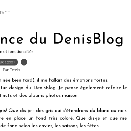
TACT
nce du DenisBlog
n et fonctionalités
8.01.2007
…
Par Denis
minée bien tard), il me fallait des émotions fortes.
tur design du DenisBlog. Je pense également refaire le
tincts et des albums photos maison.
ris! Que dis-je : des gris qui s'étendrons du blanc au noir.
re en place un fond très coloré. Que dis-je et que me
e fond selon les envies, les saisons, les fêtes...