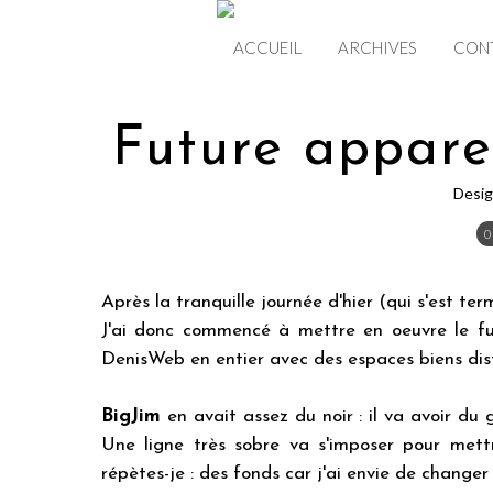
ACCUEIL
ARCHIVES
CON
Future appare
Desig
0
Après la tranquille journée d'hier (qui s'est ter
J'ai donc commencé à mettre en oeuvre le fu
DenisWeb en entier avec des espaces biens dis
BigJim
en avait assez du noir : il va avoir du g
Une ligne très sobre va s'imposer pour mett
répètes-je : des fonds car j'ai envie de changer d