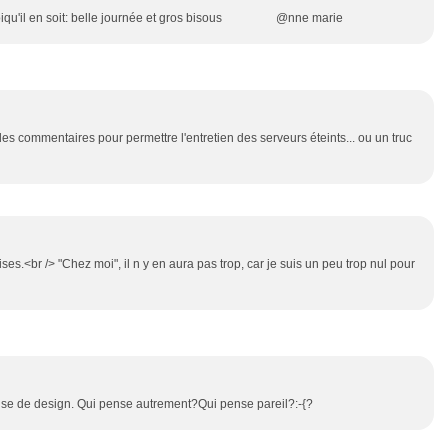
Quoiqu'il en soit: belle journée et gros bisous @nne marie
s commentaires pour permettre l'entretien des serveurs éteints... ou un truc
ses.<br /> "Chez moi", il n y en aura pas trop, car je suis un peu trop nul pour
ise de design. Qui pense autrement?Qui pense pareil?:-{?