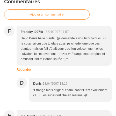
Commentaires
Ajouter un commentaire
F
Francky :0074:
18/04/2007 17:57
Hello Denis belle plante ! (je demande à voir hi hi !)<br /> Sur
le coup j'ai cru que tu étais aussi psychédélique que ces
plantes mais en fait c'était pour que l'on voit comment elles
suivaient tes mouvements ;o))<br /> Etrange mais original et
amusant !<br /> Bonne soirée ^_^
Répondre
D
Denis
18/04/2007 18:19
"Etrange mais original et amusant !"C'est exactement
ça...Tu es super-fortiche en résumé.:-{D
F