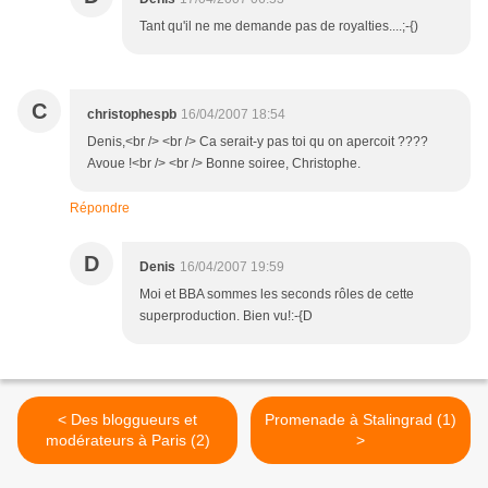
Tant qu'il ne me demande pas de royalties....;-{)
C
christophespb
16/04/2007 18:54
Denis,<br /> <br /> Ca serait-y pas toi qu on apercoit ????
Avoue !<br /> <br /> Bonne soiree, Christophe.
Répondre
D
Denis
16/04/2007 19:59
Moi et BBA sommes les seconds rôles de cette
superproduction. Bien vu!:-{D
< Des bloggueurs et
Promenade à Stalingrad (1)
modérateurs à Paris (2)
>