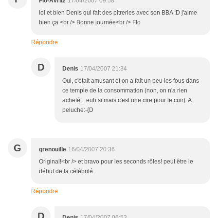
Flo-Avril2
17/04/2007 09:58
lol et bien Denis qui fait des pitreries avec son BBA :D j'aime
bien ça <br /> Bonne journée<br /> Flo
Répondre
D
Denis
17/04/2007 21:34
Oui, c'était amusant et on a fait un peu les fous dans
ce temple de la consommation (non, on n'a rien
acheté... euh si mais c'est une cire pour le cuir). A
peluche:-{D
G
grenouille
16/04/2007 20:36
Original!<br /> et bravo pour les seconds rôles! peut être le
début de la célébrité...
Répondre
D
Denis
17/04/2007 06:53