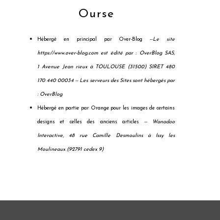
Ourse
Hébergé en principal par Over-Blog --
Le site
https://www.over-blog.com est édité par : OverBlog SAS,
1 Avenue Jean rieux à TOULOUSE (31500) SIRET 480
170 440 00034 --
Les serveurs des Sites sont hébergés par
: OverBlog
Hébergé en partie par Orange pour les images de certains
designs et celles des anciens articles --
Wanadoo
Interactive, 48 rue Camille Desmoulins à Issy les
Moulineaux (92791 cedex 9)