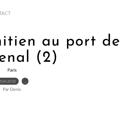
TACT
itien au port de
senal (2)
Paris
5.04.2010
…
Par Denis