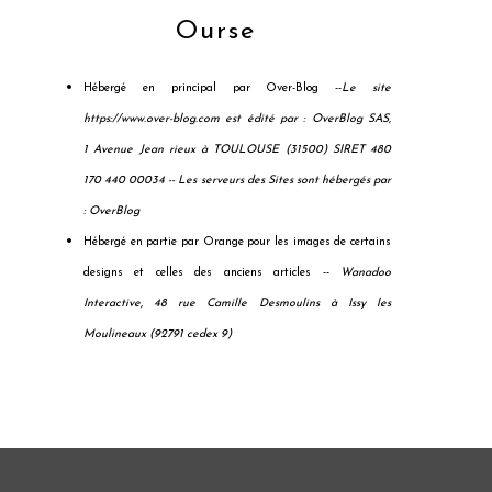
Ourse
Hébergé en principal par Over-Blog --
Le site
https://www.over-blog.com est édité par : OverBlog SAS,
1 Avenue Jean rieux à TOULOUSE (31500) SIRET 480
170 440 00034 --
Les serveurs des Sites sont hébergés par
: OverBlog
Hébergé en partie par Orange pour les images de certains
designs et celles des anciens articles --
Wanadoo
Interactive, 48 rue Camille Desmoulins à Issy les
Moulineaux (92791 cedex 9)