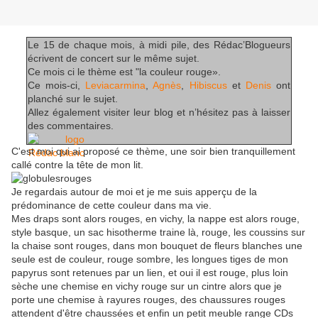
Le 15 de chaque mois, à midi pile, des Rédac’Blogueurs
écrivent de concert sur le même sujet.
Ce mois ci le thème est "la couleur rouge».
Ce mois-ci,
Leviacarmina
,
Agnès
,
Hibiscus
et
Denis
ont
planché sur le sujet.
Allez également visiter leur blog et n’hésitez pas à laisser
des commentaires.
C'est moi qui ai proposé ce thème, une soir bien tranquillement
callé contre la tête de mon lit.
Je regardais autour de moi et je me suis apperçu de la
prédominance de cette couleur dans ma vie.
Mes draps sont alors rouges, en vichy, la nappe est alors rouge,
style basque, un sac hisotherme traine là, rouge, les coussins sur
la chaise sont rouges, dans mon bouquet de fleurs blanches une
seule est de couleur, rouge sombre, les longues tiges de mon
papyrus sont retenues par un lien, et oui il est rouge, plus loin
sèche une chemise en vichy rouge sur un cintre alors que je
porte une chemise à rayures rouges, des chaussures rouges
attendent d'être chaussées et enfin un petit meuble range CDs