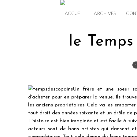
ACCUEIL
ARCHIVES
CON
le Temps
1
Un frère et une soeur so
d'acheter pour en préparer la venue. Ils trouve
les anciens propriétaires. Cela va les emport
tout droit des années soixante et un drôle de 
L'histoire est bien imaginée et est facile à su
acteurs sont de bons artistes qui dansent et 
sympathiques. Tout cela donne du bons temps e