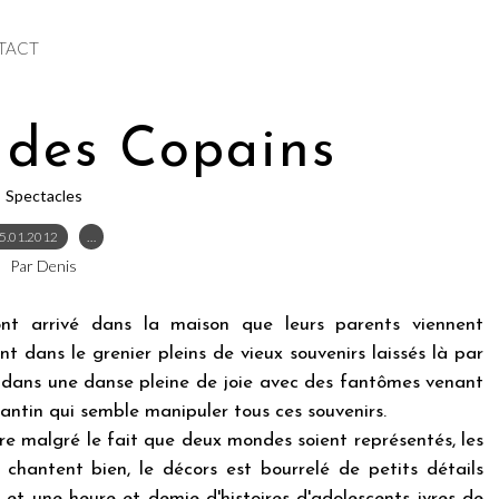
TACT
 des Copains
Spectacles
5.01.2012
…
Par Denis
nt arrivé dans la maison que leurs parents viennent
nt dans le grenier pleins de vieux souvenirs laissés là par
er dans une danse pleine de joie avec des fantômes venant
pantin qui semble manipuler tous ces souvenirs.
ivre malgré le fait que deux mondes soient représentés, les
chantent bien, le décors est bourrelé de petits détails
t une heure et demie d'histoires d'adolescents ivres de