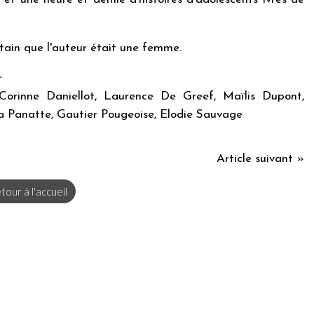
rtain que l'auteur était une femme.
r
, Corinne Daniellot, Laurence De Greef, Maïlis Dupont,
a Panatte, Gautier Pougeoise, Elodie Sauvage
Article suivant »
tour à l'accueil