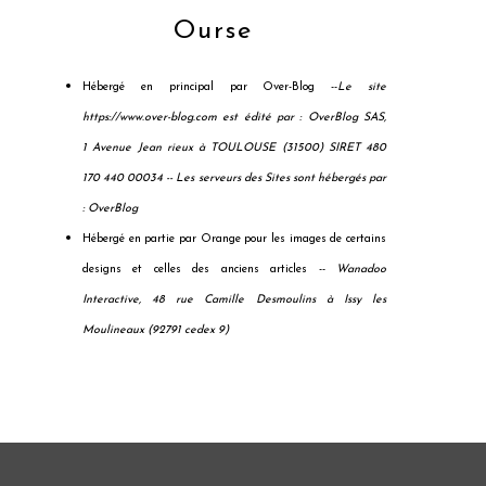
Ourse
Hébergé en principal par Over-Blog --
Le site
https://www.over-blog.com est édité par : OverBlog SAS,
1 Avenue Jean rieux à TOULOUSE (31500) SIRET 480
170 440 00034 --
Les serveurs des Sites sont hébergés par
: OverBlog
Hébergé en partie par Orange pour les images de certains
designs et celles des anciens articles --
Wanadoo
Interactive, 48 rue Camille Desmoulins à Issy les
Moulineaux (92791 cedex 9)