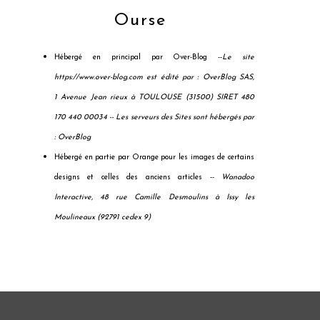
Ourse
Hébergé en principal par Over-Blog --
Le site
https://www.over-blog.com est édité par : OverBlog SAS,
1 Avenue Jean rieux à TOULOUSE (31500) SIRET 480
170 440 00034 --
Les serveurs des Sites sont hébergés par
: OverBlog
Hébergé en partie par Orange pour les images de certains
designs et celles des anciens articles --
Wanadoo
Interactive, 48 rue Camille Desmoulins à Issy les
Moulineaux (92791 cedex 9)