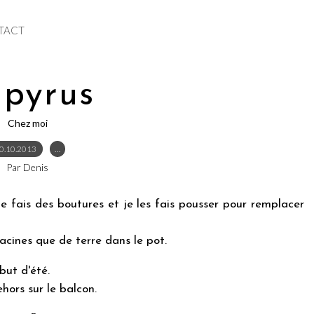
TACT
pyrus
Chez moi
0.10.2013
…
Par Denis
e fais des boutures et je les fais pousser pour remplacer
racines que de terre dans le pot.
but d'été.
hors sur le balcon.