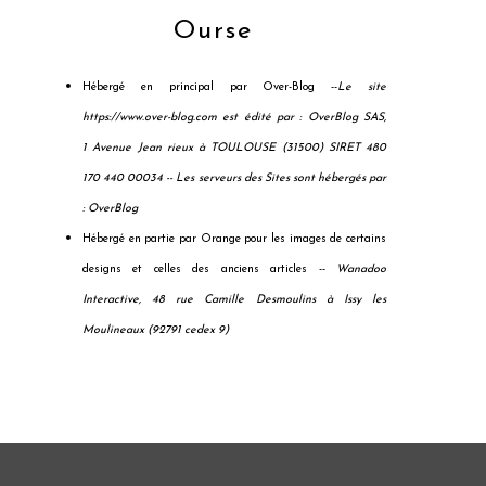
Ourse
Hébergé en principal par Over-Blog --
Le site
https://www.over-blog.com est édité par : OverBlog SAS,
1 Avenue Jean rieux à TOULOUSE (31500) SIRET 480
170 440 00034 --
Les serveurs des Sites sont hébergés par
: OverBlog
Hébergé en partie par Orange pour les images de certains
designs et celles des anciens articles --
Wanadoo
Interactive, 48 rue Camille Desmoulins à Issy les
Moulineaux (92791 cedex 9)