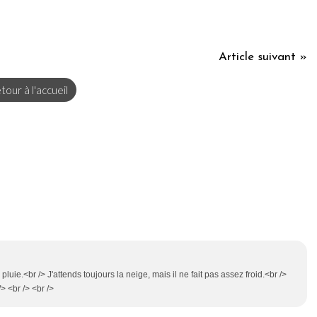
Article suivant »
tour à l'accueil
uie.<br /> J'attends toujours la neige, mais il ne fait pas assez froid.<br />
 <br /> <br />