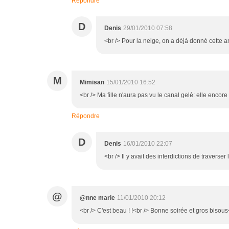
Répondre
D
Denis
29/01/2010 07:58
<br /> Pour la neige, on a déjà donné cette a
M
Mimisan
15/01/2010 16:52
<br /> Ma fille n'aura pas vu le canal gelé: elle encore
Répondre
D
Denis
16/01/2010 22:07
<br /> Il y avait des interdictions de traverser 
@
@nne marie
11/01/2010 20:12
<br /> C'est beau ! !<br /> Bonne soirée et gros bisou