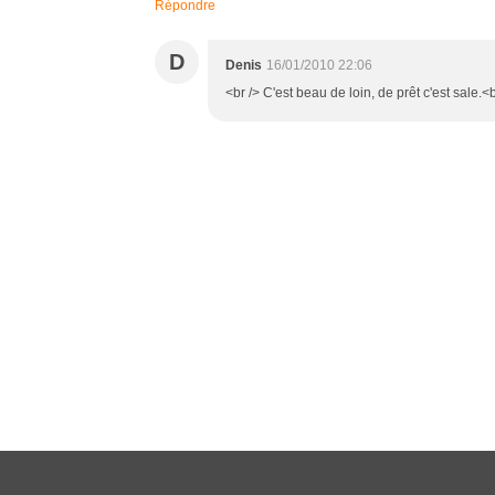
Répondre
D
Denis
16/01/2010 22:06
<br /> C'est beau de loin, de prêt c'est sale.<b