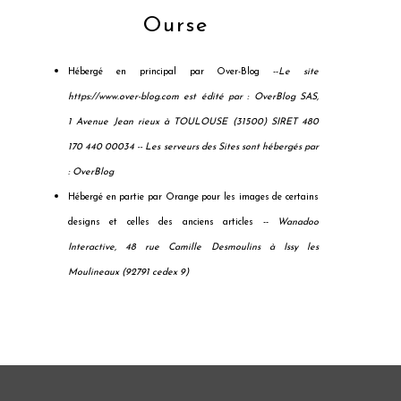
Ourse
Hébergé en principal par Over-Blog --
Le site
https://www.over-blog.com est édité par : OverBlog SAS,
1 Avenue Jean rieux à TOULOUSE (31500) SIRET 480
170 440 00034 --
Les serveurs des Sites sont hébergés par
: OverBlog
Hébergé en partie par Orange pour les images de certains
designs et celles des anciens articles --
Wanadoo
Interactive, 48 rue Camille Desmoulins à Issy les
Moulineaux (92791 cedex 9)