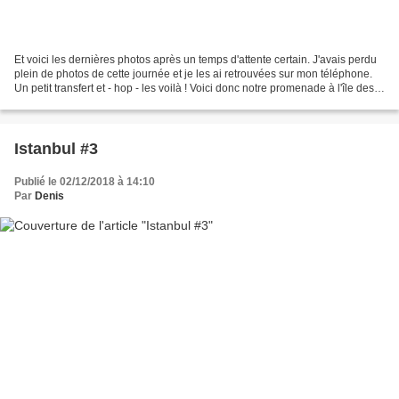
Et voici les dernières photos après un temps d'attente certain. J'avais perdu
plein de photos de cette journée et je les ai retrouvées sur mon téléphone.
Un petit transfert et - hop - les voilà ! Voici donc notre promenade à l'île des
Princes. Bon, je...
Istanbul #3
Publié le 02/12/2018 à 14:10
Par
Denis