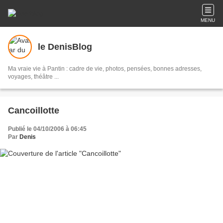
MENU
le DenisBlog
Ma vraie vie à Pantin : cadre de vie, photos, pensées, bonnes adresses,
voyages, théâtre ...
Cancoillotte
Publié le 04/10/2006 à 06:45
Par
Denis