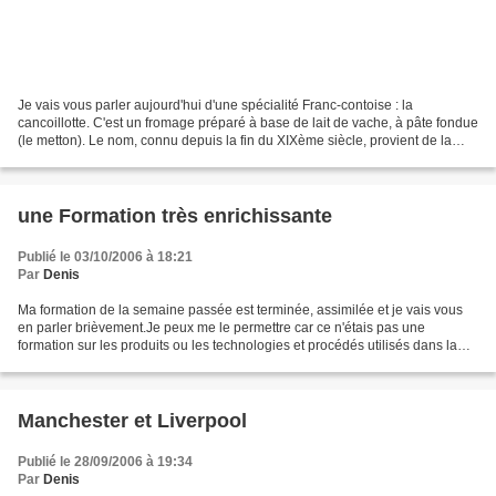
Je vais vous parler aujourd'hui d'une spécialité Franc-contoise : la
cancoillotte. C'est un fromage préparé à base de lait de vache, à pâte fondue
(le metton). Le nom, connu depuis la fin du XIXème siècle, provient de la
"coille" qui est un dérivé franc-comtois...
une Formation très enrichissante
Publié le 03/10/2006 à 18:21
Par
Denis
Ma formation de la semaine passée est terminée, assimilée et je vais vous
en parler brièvement.Je peux me le permettre car ce n'étais pas une
formation sur les produits ou les technologies et procédés utilisés dans la
boîte pour laquelle je travaille....
Manchester et Liverpool
Publié le 28/09/2006 à 19:34
Par
Denis